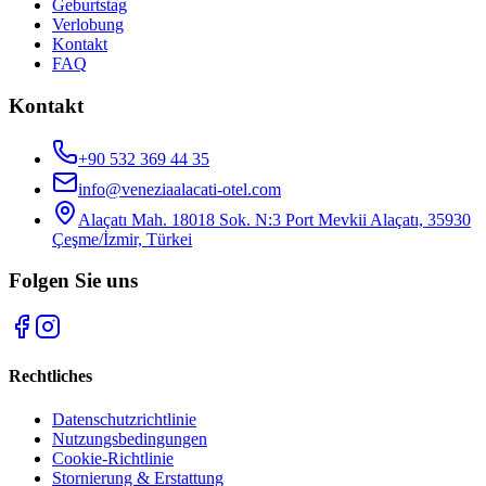
Geburtstag
Verlobung
Kontakt
FAQ
Kontakt
+90 532 369 44 35
info@veneziaalacati-otel.com
Alaçatı Mah. 18018 Sok. N:3 Port Mevkii Alaçatı, 35930
Çeşme/İzmir, Türkei
Folgen Sie uns
Rechtliches
Datenschutzrichtlinie
Nutzungsbedingungen
Cookie-Richtlinie
Stornierung & Erstattung