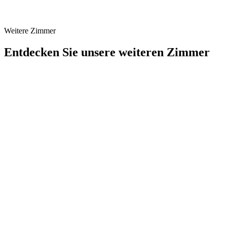
Weitere Zimmer
Entdecken Sie unsere weiteren Zimmer
25 m²
Garten- & Poolblick
Superior-Zimmer
Zimmer mit Garten- und Poolblick, 25 m² groß, mit modernem
Komfort ausgestattet.
Jetzt buchen
Details
25 m²
Meerblick
Zimmer mit Meerblick
Besondere Zimmer mit atemberaubendem Blick auf die Ägäis, 25