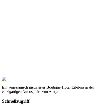
Welche Zimmertypen gibt es?
Ist WLAN kostenlos?
Wie weit sind Strand und Marina entfernt?
Ist das Hotel ganzjährig geöffnet?
Ein venezianisch inspiriertes Boutique-Hotel-Erlebnis in der
einzigartigen Atmosphäre von Alaçatı.
Schnellzugriff