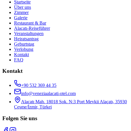
Startseite
Über uns
Zimmer
Galerie
Restaurant & Bar
Alaçatı-Reiseführer
Veranstaltungen
Heiratsantrag
Geburtstag
Verlobung
Kontakt
FAQ
Kontakt
+90 532 369 44 35
info@veneziaalacati-otel.com
Alaçatı Mah. 18018 Sok. N:3 Port Mevkii Alaçatı, 35930
Çeşme/İzmir, Türkei
Folgen Sie uns