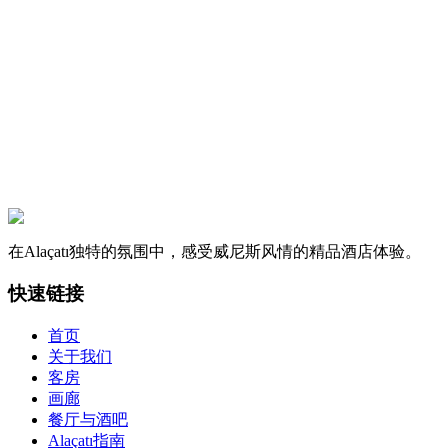
坐拥壮丽爱琴海景的特色客房，面积25平方米。
立即预订
详情
在Alaçatı独特的氛围中，感受威尼斯风情的精品酒店体验。
快速链接
首页
关于我们
客房
画廊
餐厅与酒吧
Alaçatı指南