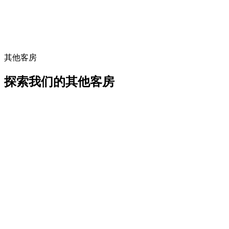
其他客房
探索我们的其他客房
25 m²
花园与泳池景观
高级客房
花园和泳池景观客房，面积25平方米，配备现代舒适设施。
立即预订
详情
25 m²
海景
海景客房