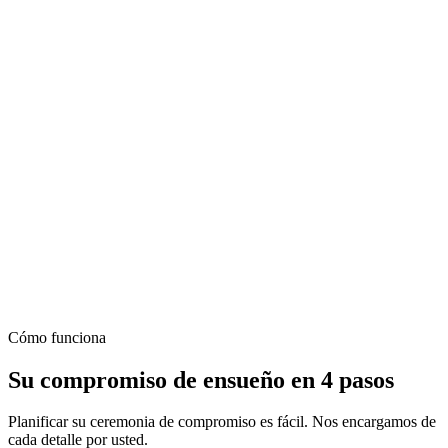
Todo lo incluido en el paquete Ceremonia inolvidable
1 noche de alojamiento (desayuno incluido)
Consulta privada de menú con el chef (hasta 20 invitados)
Paquete de bebidas premium (barra de cócteles incluida)
Grabación de vídeo profesional y dron
Organización de traslado al aeropuerto
Cómo funciona
Su compromiso de ensueño en 4 pasos
Planificar su ceremonia de compromiso es fácil. Nos encargamos de
cada detalle por usted.