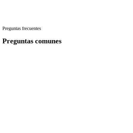
Preguntas frecuentes
Preguntas comunes
¿Cuántos invitados se pueden acomodar?
¿Necesitamos traer nuestra propia tarta?
¿Cuánto tiempo lleva la preparación?
¿Qué sucede si llueve?
¿Puedo traer mis propias ideas de decoración?