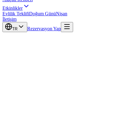
Etkinlikler
Evlilik Teklifi
Doğum Günü
Nişan
İletişim
Rezervasyon Yap
TR