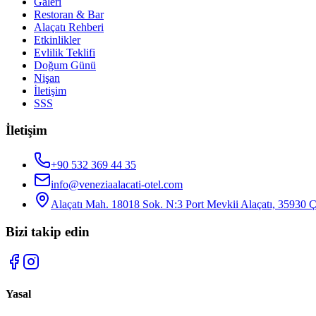
Galeri
Restoran & Bar
Alaçatı Rehberi
Etkinlikler
Evlilik Teklifi
Doğum Günü
Nişan
İletişim
SSS
İletişim
+90 532 369 44 35
info@veneziaalacati-otel.com
Alaçatı Mah. 18018 Sok. N:3 Port Mevkii Alaçatı, 35930 
Bizi takip edin
Yasal