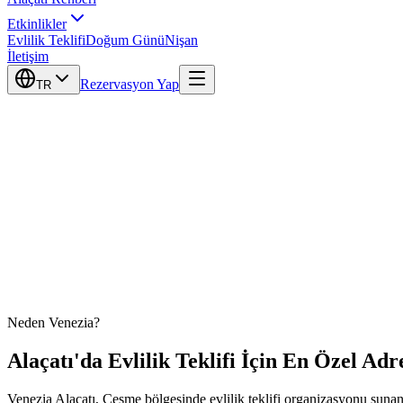
Etkinlikler
Evlilik Teklifi
Doğum Günü
Nişan
İletişim
Rezervasyon Yap
TR
Neden Venezia?
Alaçatı'da Evlilik Teklifi İçin En Özel Adr
Venezia Alaçatı, Çeşme bölgesinde evlilik teklifi organizasyonu sunan