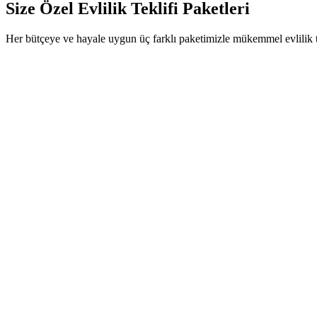
Size Özel Evlilik Teklifi Paketleri
Her bütçeye ve hayale uygun üç farklı paketimizle mükemmel evlilik te
Evlilik teklifi organizasyonu & dekor
Gül yaprakları ve mum süslemesi
2 kişilik özel akşam yemeği
Alkol servisi (opsiyonel)
Kişiye özel müzik listesi
Romantik Başlangıç paketindeki her şey