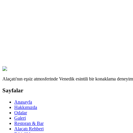
Fiyatlar neye göre değişir?
Kendi dekor fikirlerimi getirebilir miyim?
Konaklama zorunlu mu?
Alaçatı'nın eşsiz atmosferinde Venedik esintili bir konaklama deneyim
Sayfalar
Anasayfa
Hakkımızda
Odalar
Galeri
Restoran & Bar
Alaçatı Rehberi