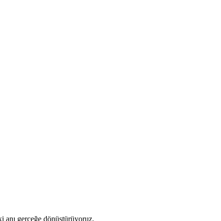
eki anı gerçeğe dönüştürüyoruz.